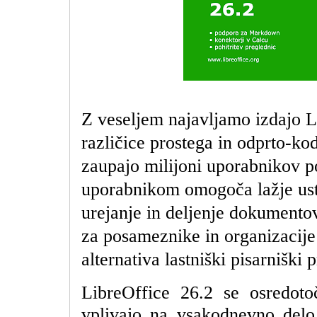
Z veseljem najavljamo izdajo L
različice prostega in odprto-ko
zaupajo milijoni uporabnikov p
uporabnikom omogoča lažje ustva
urejanje in deljenje dokumentov 
za posameznike in organizacije
alternativa lastniški pisarniški
LibreOffice 26.2 se osredot
vplivajo na vsakodnevno delo 