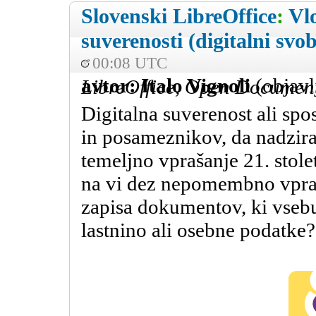
Slovenski LibreOffice
:
Vl
suverenosti (digitalni svo
00:08 UTC
avtor: Italo Vignoli
(objavl
LibreOffice, Open Documen
Digitalna suverenost ali spo
in posameznikov, da nadzira
temeljno vprašanje 21. stolet
na vi dez nepomembno vpraš
zapisa dokumentov, ki vsebu
lastnino ali osebne podatke?