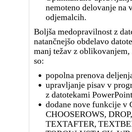
nemoteno delovanje na vi
odjemalcih.
Boljša medopravilnost z dat
natančnejšo obdelavo dato
manj težav z oblikovanjem,
so:
popolna prenova deljenj
upravljanje pisav v prog
z datotekami PowerPoint
dodane nove funkcije 
CHOOSEROWS, DROP,
TEXTAFTER, TEXTBEF