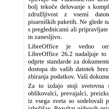
bolj tekoče delovanje s kompl
združljivost z vsemi datot
pisarniških paketih. Ne glede na
s preglednicami ali pripravljate
in zanesljivo.
LibreOffice je vedno om
LibreOffice 26.2 nadaljuje to 
odprte standarde za dokumente
dostopa do vaših datotek brez 
zbiranja podatkov. Vaši dokumen
Za to izdajo stoji svetovna s
oblikovalci, prevajalci, preizk
iz vsega sveta so sodelovali p
izboljšav. Rezultat njihovih pr