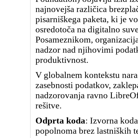
najnovejša različica brezpl
pisarniškega paketa, ki je vo
osredotoča na digitalno suve
Posameznikom, organizacij
nadzor nad njihovimi podatk
produktivnost.
V globalnem kontekstu naraš
zasebnosti podatkov, zaklep
nadzorovanja ravno LibreOf
rešitve.
Odprta koda
: Izvorna koda 
popolnoma brez lastniških t