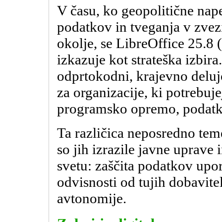
V času, ko geopolitične napet
podatkov in tveganja v zvezi
okolje, se LibreOffice 25.8 (
izkazuje kot strateška izbir
odprtokodni, krajevno deluj
za organizacije, ki potrebuj
programsko opremo, podatki 
Ta različica neposredno teme
so jih izrazile javne uprave
svetu: zaščita podatkov upo
odvisnosti od tujih dobavitel
avtonomije.