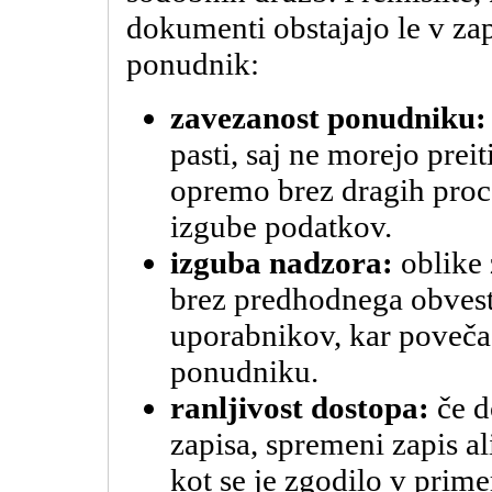
dokumenti obstajajo le v zap
ponudnik:
zavezanost ponudniku:
pasti, saj ne morejo prei
opremo brez dragih proc
izgube podatkov.
izguba nadzora:
oblike 
brez predhodnega obvest
uporabnikov, kar poveča
ponudniku.
ranljivost dostopa:
če d
zapisa, spremeni zapis a
kot se je zgodilo v pri