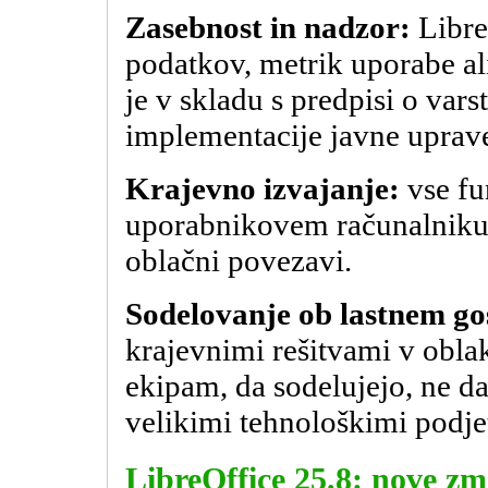
Zasebnost in nadzor:
Libre
podatkov, metrik uporabe ali
je v skladu s predpisi o vars
implementacije javne upra
Krajevno izvajanje:
vse fu
uporabnikovem računalniku, 
oblačni povezavi.
Sodelovanje ob lastnem go
krajevnimi rešitvami v obla
ekipam, da sodelujejo, ne da
velikimi tehnološkimi podjet
LibreOffice 25.8: nove zmo