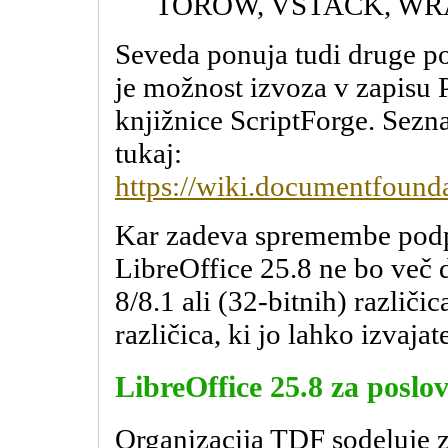
TOROW, VSTACK, WR
Seveda ponuja tudi druge p
je možnost izvoza v zapisu 
knjižnice ScriptForge. Sezn
tukaj:
https://wiki.documentfounda
Kar zadeva spremembe podpo
LibreOffice 25.8 ne bo več 
8/8.1 ali (32-bitnih) različi
različica, ki jo lahko izvaj
LibreOffice 25.8 za poslo
Organizacija TDF sodeluje z