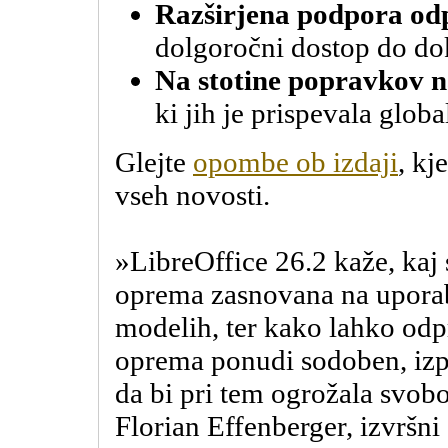
Razširjena podpora od
dolgoročni dostop do d
Na stotine popravkov na
ki jih je prispevala glob
Glejte
opombe ob izdaji
, kj
vseh novosti.
»LibreOffice 26.2 kaže, kaj
oprema zasnovana na uporab
modelih, ter kako lahko od
oprema ponudi sodoben, izpo
da bi pri tem ogrožala svob
Florian Effenberger, izvršn