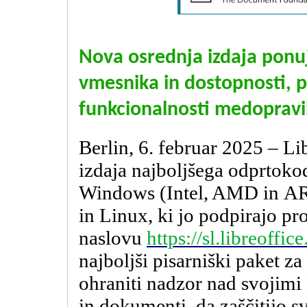
Nova osrednja izdaja ponuja
vmesnika in dostopnosti, p
funkcionalnosti medopravil
Berlin, 6. februar 2025 – Li
izdaja najboljšega odprtoko
Windows (Intel, AMD in
A
in Linux, ki jo podpirajo pro
naslovu
https://sl.libreoffic
najboljši pisarniški paket za 
ohraniti nadzor nad svojimi
in dokumenti, da zaščitijo s