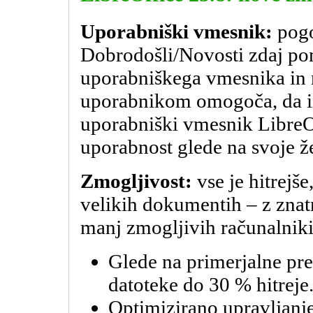
Uporabniški vmesnik:
pog
Dobrodošli/Novosti zdaj pon
uporabniškega vmesnika in 
uporabnikom omogoča, da izk
uporabniški vmesnik LibreOf
uporabnost glede na svoje že
Zmogljivost:
vse je hitrejš
velikih dokumentih – z znat
manj zmogljivih računalniki
Glede na primerjalne pre
datoteke do 30 % hitreje
Optimizirano upravljan