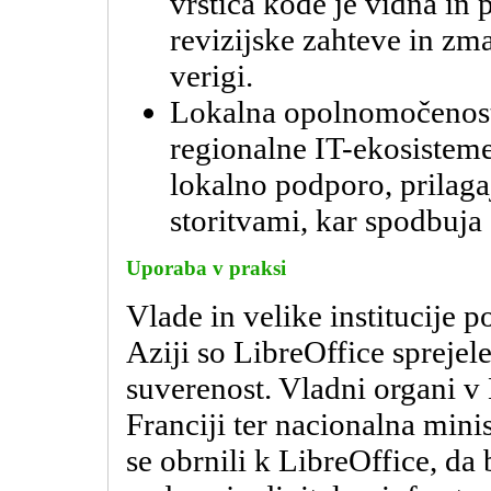
vrstica kode je vidna in 
revizijske zahteve in zm
verigi.
Lokalna opolnomočenost
regionalne IT-ekosiste
lokalno podporo, prilag
storitvami, kar spodbuja
Uporaba v praksi
Vlade in velike institucije 
Aziji so LibreOffice sprejel
suverenost. Vladni organi v
Franciji ter nacionalna minist
se obrnili k LibreOffice, da