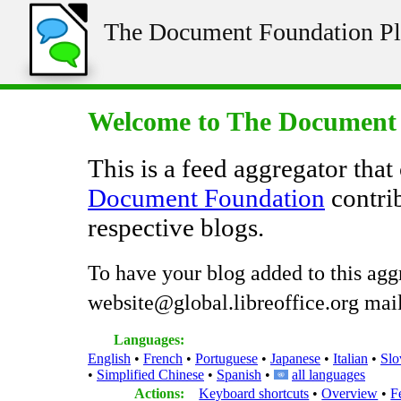
The Document Foundation Pl
Welcome to The Document 
This is a feed aggregator that
Document Foundation
contrib
respective blogs.
To have your blog added to this agg
website@global.libreoffice.org maili
Languages:
English
French
Portuguese
Japanese
Italian
Slo
Simplified Chinese
Spanish
all languages
Actions:
Keyboard shortcuts
Overview
F